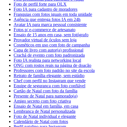
Foto de perfil forte para OLX
Foto IA para cadastro de moradores
Franquias com fotos iguais em toda unidade
Agência que entrega fotos IA em 24h
Avatar IA para marca pessoal consistente
Fotos p/ e-commerce de artesanato
Ensaio de 15 anos em casa, sem fotógrafo
Provador virtual de óculos sem loja
Cosméticos em uso com foto de campanha
Capa de livro com autor(a) profissional
Crachá de evento com foto padronizada
Foto IA realista para networking local
ONG com rostos reais na página de doação
Professores com foto padrão no site da escola
Retrato de família elegante, sem estúdio
Chef com perfil no Instagram que vende
Equipe de segurança com foto confiável
Cartão de Natal com foto da família
Presente de Natal para namorado(a)
Amigo secreto com foto criativa
Ensaio de Natal em família, em casa
Lembrança de Natal personalizada
Foto de Natal individual e elegante
Calendário de Natal com fotos
Perfil natalino para Instagram