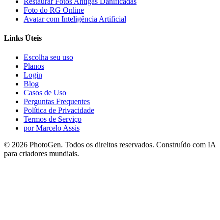
Restaurar Fotos Antigas Danificadas
Foto do RG Online
Avatar com Inteligência Artificial
Links Úteis
Escolha seu uso
Planos
Login
Blog
Casos de Uso
Perguntas Frequentes
Política de Privacidade
Termos de Serviço
por Marcelo Assis
©
2026
PhotoGen. Todos os direitos reservados. Construído com IA
para criadores mundiais.