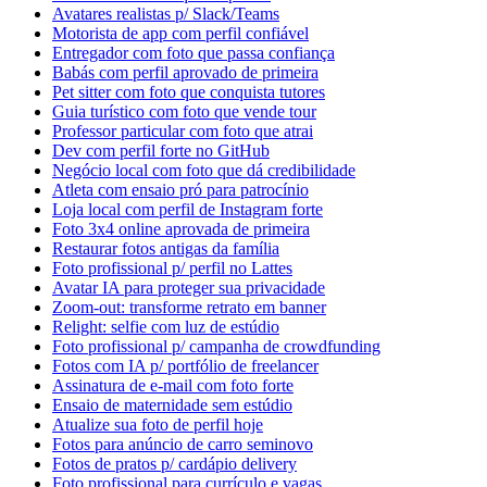
Avatares realistas p/ Slack/Teams
Motorista de app com perfil confiável
Entregador com foto que passa confiança
Babás com perfil aprovado de primeira
Pet sitter com foto que conquista tutores
Guia turístico com foto que vende tour
Professor particular com foto que atrai
Dev com perfil forte no GitHub
Negócio local com foto que dá credibilidade
Atleta com ensaio pró para patrocínio
Loja local com perfil de Instagram forte
Foto 3x4 online aprovada de primeira
Restaurar fotos antigas da família
Foto profissional p/ perfil no Lattes
Avatar IA para proteger sua privacidade
Zoom-out: transforme retrato em banner
Relight: selfie com luz de estúdio
Foto profissional p/ campanha de crowdfunding
Fotos com IA p/ portfólio de freelancer
Assinatura de e-mail com foto forte
Ensaio de maternidade sem estúdio
Atualize sua foto de perfil hoje
Fotos para anúncio de carro seminovo
Fotos de pratos p/ cardápio delivery
Foto profissional para currículo e vagas