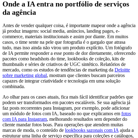
Onde a IA entra no portfólio de serviços
da agência
Antes de vender qualquer coisa, é importante mapear onde a agência
já produz imagens: social media, anúncios, landing pages, e-
commerce, materiais institucionais e assim por diante. Em muitos
casos, o time sente na pele que fotografia é o gargalo que atrasa
tudo, mas isso ainda não virou um produto explícito. Um fotógrafo
de IA permite responder a esse ponto de dor diretamente, oferecendo
pacotes como headshots do time, lookbooks de coleção, kits de
thumbnails e séries de criativos de UGC sintético. Relatórios de
mercado, como os estudos de tendências de marketing da
Deloitte
sobre marketing global
, mostram que clientes buscam parceiros
capazes de integrar criatividade e tecnologia em uma solução
combinada.
Ao olhar para os cases atuais, fica mais fácil identificar padrões que
podem ser transformados em pacotes escaláveis. Se sua agência já
faz posts recorrentes para Instagram, por exemplo, pode adicionar
um módulo de fotos com IA, baseado no que explicamos em
fotos
com IA para Instagram
, melhorando resultados sem depender do
cliente mandar fotos boas. Para operações que atendem muitas
marcas de moda, o conteúdo de
lookbooks sazonais com IA
ajuda a
estruturar uma linha de serviço específica para coleções e catálogos,