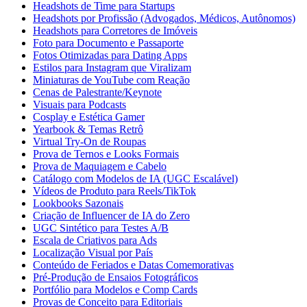
Headshots de Time para Startups
Headshots por Profissão (Advogados, Médicos, Autônomos)
Headshots para Corretores de Imóveis
Foto para Documento e Passaporte
Fotos Otimizadas para Dating Apps
Estilos para Instagram que Viralizam
Miniaturas de YouTube com Reação
Cenas de Palestrante/Keynote
Visuais para Podcasts
Cosplay e Estética Gamer
Yearbook & Temas Retrô
Virtual Try-On de Roupas
Prova de Ternos e Looks Formais
Prova de Maquiagem e Cabelo
Catálogo com Modelos de IA (UGC Escalável)
Vídeos de Produto para Reels/TikTok
Lookbooks Sazonais
Criação de Influencer de IA do Zero
UGC Sintético para Testes A/B
Escala de Criativos para Ads
Localização Visual por País
Conteúdo de Feriados e Datas Comemorativas
Pré-Produção de Ensaios Fotográficos
Portfólio para Modelos e Comp Cards
Provas de Conceito para Editoriais