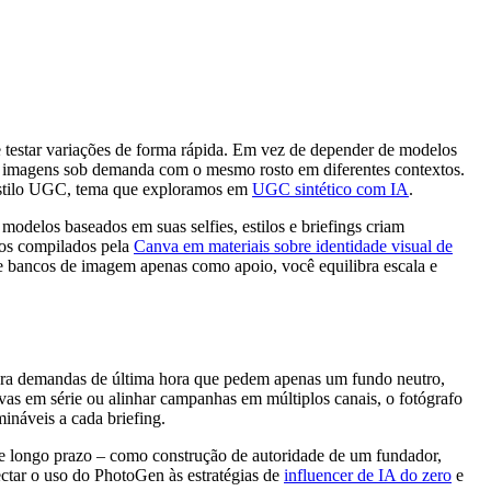
e testar variações de forma rápida. Em vez de depender de modelos
do imagens sob demanda com o mesmo rosto em diferentes contextos.
 estilo UGC, tema que exploramos em
UGC sintético com IA
.
delos baseados em suas selfies, estilos e briefings criam
 os compilados pela
Canva em materiais sobre identidade visual de
 e bancos de imagem apenas como apoio, você equilibra escala e
. Para demandas de última hora que pedem apenas um fundo neutro,
ivas em série ou alinhar campanhas em múltiplos canais, o fotógrafo
mináveis a cada briefing.
e longo prazo – como construção de autoridade de um fundador,
ctar o uso do PhotoGen às estratégias de
influencer de IA do zero
e