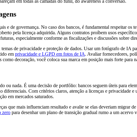
apareçam em todas as camadas do funil, do awareness à conversão.
magens
s e de governança. No caso dos bancos, é fundamental respeitar os te
 coberto pela licença adquirida. Alguns contratos proíbem usos específi
futuras, especialmente conforme as fiscalizações e discussões sobre direi
a temas de privacidade e proteção de dados. Usar um fotógrafo de IA pa
utido em
privacidade e LGPD em fotos de IA
. Avaliar fornecedores, pol
nas como decoração, você coloca sua marca em posição mais forte para n
o ou nada. É uma decisão de portfólio: bancos seguem úteis para elem
são diferenciais. Com critérios claros, atenção a licenças e privacidade
ação em mercados saturados.
as que mais influenciam resultado e avalie se elas deveriam migrar de
o zero
para desenhar um plano de transição gradual rumo a um acervo vi