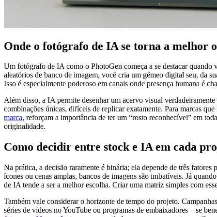
Onde o fotógrafo de IA se torna a melhor 
Um fotógrafo de IA como o PhotoGen começa a se destacar quando você
aleatórios de banco de imagem, você cria um gêmeo digital seu, da 
Isso é especialmente poderoso em canais onde presença humana é cha
Além disso, a IA permite desenhar um acervo visual verdadeiramente 
combinações únicas, difíceis de replicar exatamente. Para marcas qu
marca
, reforçam a importância de ter um “rosto reconhecível” em to
originalidade.
Como decidir entre stock e IA em cada pro
Na prática, a decisão raramente é binária; ela depende de três fatore
ícones ou cenas amplas, bancos de imagens são imbatíveis. Já quando o
de IA tende a ser a melhor escolha. Criar uma matriz simples com esses
Também vale considerar o horizonte de tempo do projeto. Campanhas 
séries de vídeos no YouTube ou programas de embaixadores – se benef