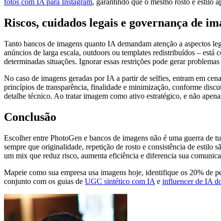
fotos com IA para Instagram
, garantindo que o mesmo rosto e estilo 
Riscos, cuidados legais e governança de i
Tanto bancos de imagens quanto IA demandam atenção a aspectos legai
anúncios de larga escala, outdoors ou templates redistribuídos – está
determinadas situações. Ignorar essas restrições pode gerar problemas 
No caso de imagens geradas por IA a partir de selfies, entram em cen
princípios de transparência, finalidade e minimização, conforme disc
detalhe técnico. Ao tratar imagem como ativo estratégico, e não ape
Conclusão
Escolher entre PhotoGen e bancos de imagens não é uma guerra de tud
sempre que originalidade, repetição de rosto e consistência de estilo 
um mix que reduz risco, aumenta eficiência e diferencia sua comunic
Mapeie como sua empresa usa imagens hoje, identifique os 20% de peç
conjunto com os guias de
UGC sintético com IA
e
influencer de IA d