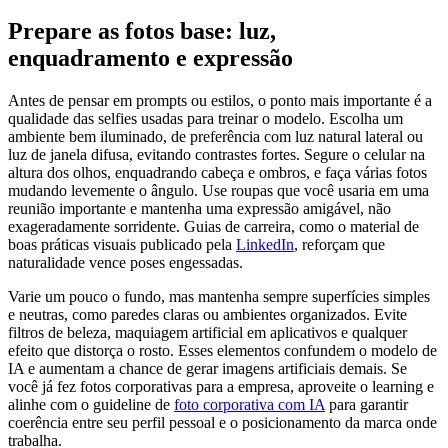
Prepare as fotos base: luz,
enquadramento e expressão
Antes de pensar em prompts ou estilos, o ponto mais importante é a
qualidade das selfies usadas para treinar o modelo. Escolha um
ambiente bem iluminado, de preferência com luz natural lateral ou
luz de janela difusa, evitando contrastes fortes. Segure o celular na
altura dos olhos, enquadrando cabeça e ombros, e faça várias fotos
mudando levemente o ângulo. Use roupas que você usaria em uma
reunião importante e mantenha uma expressão amigável, não
exageradamente sorridente. Guias de carreira, como o material de
boas práticas visuais publicado pela
LinkedIn
, reforçam que
naturalidade vence poses engessadas.
Varie um pouco o fundo, mas mantenha sempre superfícies simples
e neutras, como paredes claras ou ambientes organizados. Evite
filtros de beleza, maquiagem artificial em aplicativos e qualquer
efeito que distorça o rosto. Esses elementos confundem o modelo de
IA e aumentam a chance de gerar imagens artificiais demais. Se
você já fez fotos corporativas para a empresa, aproveite o learning e
alinhe com o guideline de
foto corporativa com IA
para garantir
coerência entre seu perfil pessoal e o posicionamento da marca onde
trabalha.