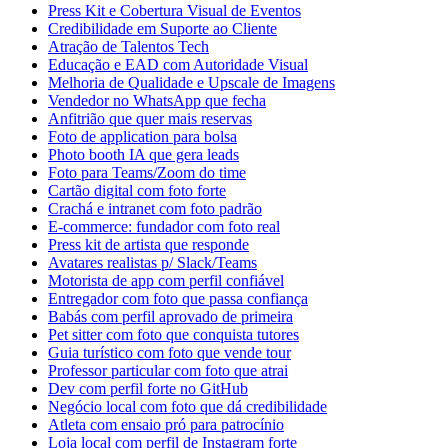
Press Kit e Cobertura Visual de Eventos
Credibilidade em Suporte ao Cliente
Atração de Talentos Tech
Educação e EAD com Autoridade Visual
Melhoria de Qualidade e Upscale de Imagens
Vendedor no WhatsApp que fecha
Anfitrião que quer mais reservas
Foto de application para bolsa
Photo booth IA que gera leads
Foto para Teams/Zoom do time
Cartão digital com foto forte
Crachá e intranet com foto padrão
E-commerce: fundador com foto real
Press kit de artista que responde
Avatares realistas p/ Slack/Teams
Motorista de app com perfil confiável
Entregador com foto que passa confiança
Babás com perfil aprovado de primeira
Pet sitter com foto que conquista tutores
Guia turístico com foto que vende tour
Professor particular com foto que atrai
Dev com perfil forte no GitHub
Negócio local com foto que dá credibilidade
Atleta com ensaio pró para patrocínio
Loja local com perfil de Instagram forte