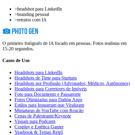
>
headshot para LinkedIn
>
branding pessoal
>
retratos com IA
O primeiro fotógrafo de IA focado em pessoas. Fotos realistas em
15-20 segundos.
Casos de Uso
Headshots para LinkedIn
Headshots de Time para Startups
Headshots por Profissão (Advogados, Médicos, Autônomos)
Headshots para Corretores de Imóveis
Foto para Documento e Passaporte
Fotos Otimizadas para Dating Apps
Estilos para Instagram que Viralizam
Miniaturas de YouTube com Reação
Cenas de Palestrante/Keynote
Visuais para Podcasts
Cosplay e Estética Gamer
Yearbook & Temas Retrô