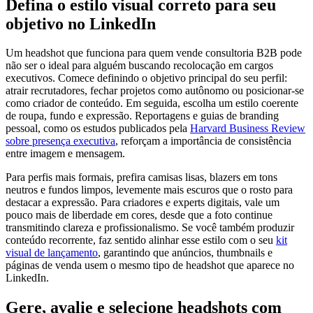
Defina o estilo visual correto para seu
objetivo no LinkedIn
Um headshot que funciona para quem vende consultoria B2B pode
não ser o ideal para alguém buscando recolocação em cargos
executivos. Comece definindo o objetivo principal do seu perfil:
atrair recrutadores, fechar projetos como autônomo ou posicionar-se
como criador de conteúdo. Em seguida, escolha um estilo coerente
de roupa, fundo e expressão. Reportagens e guias de branding
pessoal, como os estudos publicados pela
Harvard Business Review
sobre presença executiva
, reforçam a importância de consistência
entre imagem e mensagem.
Para perfis mais formais, prefira camisas lisas, blazers em tons
neutros e fundos limpos, levemente mais escuros que o rosto para
destacar a expressão. Para criadores e experts digitais, vale um
pouco mais de liberdade em cores, desde que a foto continue
transmitindo clareza e profissionalismo. Se você também produzir
conteúdo recorrente, faz sentido alinhar esse estilo com o seu
kit
visual de lançamento
, garantindo que anúncios, thumbnails e
páginas de venda usem o mesmo tipo de headshot que aparece no
LinkedIn.
Gere, avalie e selecione headshots com