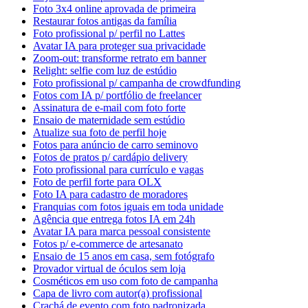
Foto 3x4 online aprovada de primeira
Restaurar fotos antigas da família
Foto profissional p/ perfil no Lattes
Avatar IA para proteger sua privacidade
Zoom-out: transforme retrato em banner
Relight: selfie com luz de estúdio
Foto profissional p/ campanha de crowdfunding
Fotos com IA p/ portfólio de freelancer
Assinatura de e-mail com foto forte
Ensaio de maternidade sem estúdio
Atualize sua foto de perfil hoje
Fotos para anúncio de carro seminovo
Fotos de pratos p/ cardápio delivery
Foto profissional para currículo e vagas
Foto de perfil forte para OLX
Foto IA para cadastro de moradores
Franquias com fotos iguais em toda unidade
Agência que entrega fotos IA em 24h
Avatar IA para marca pessoal consistente
Fotos p/ e-commerce de artesanato
Ensaio de 15 anos em casa, sem fotógrafo
Provador virtual de óculos sem loja
Cosméticos em uso com foto de campanha
Capa de livro com autor(a) profissional
Crachá de evento com foto padronizada