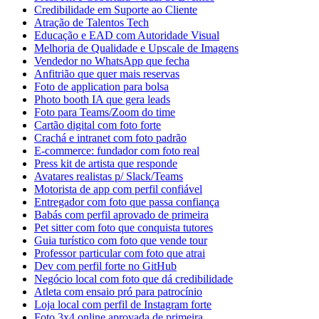
Credibilidade em Suporte ao Cliente
Atração de Talentos Tech
Educação e EAD com Autoridade Visual
Melhoria de Qualidade e Upscale de Imagens
Vendedor no WhatsApp que fecha
Anfitrião que quer mais reservas
Foto de application para bolsa
Photo booth IA que gera leads
Foto para Teams/Zoom do time
Cartão digital com foto forte
Crachá e intranet com foto padrão
E-commerce: fundador com foto real
Press kit de artista que responde
Avatares realistas p/ Slack/Teams
Motorista de app com perfil confiável
Entregador com foto que passa confiança
Babás com perfil aprovado de primeira
Pet sitter com foto que conquista tutores
Guia turístico com foto que vende tour
Professor particular com foto que atrai
Dev com perfil forte no GitHub
Negócio local com foto que dá credibilidade
Atleta com ensaio pró para patrocínio
Loja local com perfil de Instagram forte
Foto 3x4 online aprovada de primeira