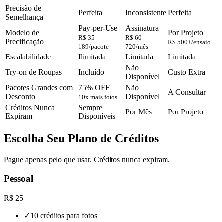
Precisão de
Perfeita
Inconsistente
Perfeita
Semelhança
Pay-per-Use
Assinatura
Modelo de
Por Projeto
R$ 35–
R$ 60-
Precificação
R$ 500+/ensaio
189/pacote
720/mês
Escalabilidade
Ilimitada
Limitada
Limitada
Não
Try-on de Roupas
Incluído
Custo Extra
Disponível
Pacotes Grandes com
75% OFF
Não
A Consultar
Desconto
Disponível
10x mais fotos
Créditos Nunca
Sempre
Por Mês
Por Projeto
Expiram
Disponíveis
Escolha Seu Plano de Créditos
Pague apenas pelo que usar. Créditos nunca expiram.
Pessoal
R$ 25
✓
10 créditos para fotos