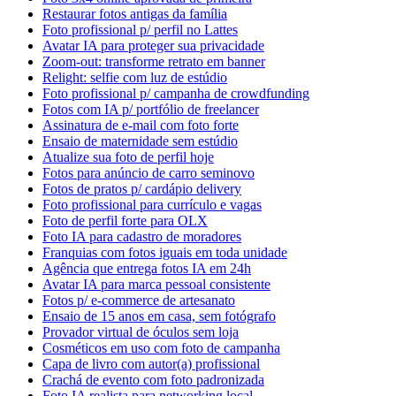
Restaurar fotos antigas da família
Foto profissional p/ perfil no Lattes
Avatar IA para proteger sua privacidade
Zoom-out: transforme retrato em banner
Relight: selfie com luz de estúdio
Foto profissional p/ campanha de crowdfunding
Fotos com IA p/ portfólio de freelancer
Assinatura de e-mail com foto forte
Ensaio de maternidade sem estúdio
Atualize sua foto de perfil hoje
Fotos para anúncio de carro seminovo
Fotos de pratos p/ cardápio delivery
Foto profissional para currículo e vagas
Foto de perfil forte para OLX
Foto IA para cadastro de moradores
Franquias com fotos iguais em toda unidade
Agência que entrega fotos IA em 24h
Avatar IA para marca pessoal consistente
Fotos p/ e-commerce de artesanato
Ensaio de 15 anos em casa, sem fotógrafo
Provador virtual de óculos sem loja
Cosméticos em uso com foto de campanha
Capa de livro com autor(a) profissional
Crachá de evento com foto padronizada
Foto IA realista para networking local