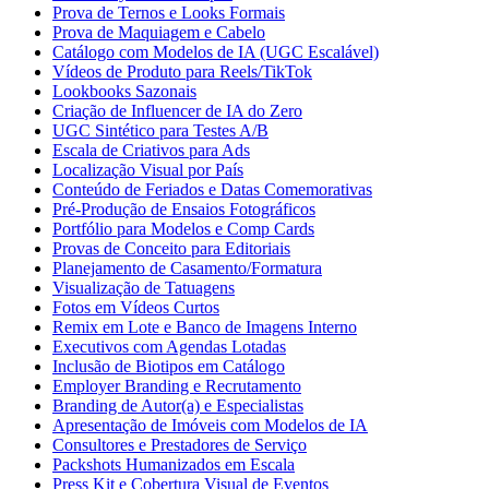
Prova de Ternos e Looks Formais
Prova de Maquiagem e Cabelo
Catálogo com Modelos de IA (UGC Escalável)
Vídeos de Produto para Reels/TikTok
Lookbooks Sazonais
Criação de Influencer de IA do Zero
UGC Sintético para Testes A/B
Escala de Criativos para Ads
Localização Visual por País
Conteúdo de Feriados e Datas Comemorativas
Pré-Produção de Ensaios Fotográficos
Portfólio para Modelos e Comp Cards
Provas de Conceito para Editoriais
Planejamento de Casamento/Formatura
Visualização de Tatuagens
Fotos em Vídeos Curtos
Remix em Lote e Banco de Imagens Interno
Executivos com Agendas Lotadas
Inclusão de Biotipos em Catálogo
Employer Branding e Recrutamento
Branding de Autor(a) e Especialistas
Apresentação de Imóveis com Modelos de IA
Consultores e Prestadores de Serviço
Packshots Humanizados em Escala
Press Kit e Cobertura Visual de Eventos