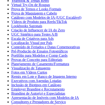
Yearbook & Temas Retrô
Virtual Try-On de Roupas
Prova de Ternos e Looks Formais
Prova de Maquiagem e Cabelo
Catálogo com Modelos de IA (UGC Escalável)
Vídeos de Produto para Reels/TikTok
Lookbooks Sazonais
Criação de Influencer de IA do Zero
UGC Sintético para Testes A/B
Escala de Criativos para Ads
Localização Visual por País
Conteúdo de Feriados e Datas Comemorativas
Pré-Produção de Ensaios Fotográficos
Portfólio para Modelos e Comp Cards
Provas de Conceito para Editoriais
Planejamento de Casamento/Formatura
Visualização de Tatuagens
Fotos em Vídeos Curtos
Remix em Lote e Banco de Imagens Interno
Executivos com Agendas Lotadas
Inclusão de Biotipos em Catálogo
Employer Branding e Recrutamento
Branding de Autor(a) e Especialistas
Apresentação de Imóveis com Modelos de IA
Consultores e Prestadores de Serviço