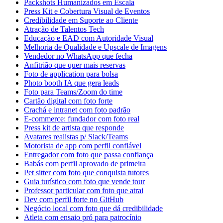
Packshots Humanizados em Escala
Press Kit e Cobertura Visual de Eventos
Credibilidade em Suporte ao Cliente
Atração de Talentos Tech
Educação e EAD com Autoridade Visual
Melhoria de Qualidade e Upscale de Imagens
Vendedor no WhatsApp que fecha
Anfitrião que quer mais reservas
Foto de application para bolsa
Photo booth IA que gera leads
Foto para Teams/Zoom do time
Cartão digital com foto forte
Crachá e intranet com foto padrão
E-commerce: fundador com foto real
Press kit de artista que responde
Avatares realistas p/ Slack/Teams
Motorista de app com perfil confiável
Entregador com foto que passa confiança
Babás com perfil aprovado de primeira
Pet sitter com foto que conquista tutores
Guia turístico com foto que vende tour
Professor particular com foto que atrai
Dev com perfil forte no GitHub
Negócio local com foto que dá credibilidade
Atleta com ensaio pró para patrocínio