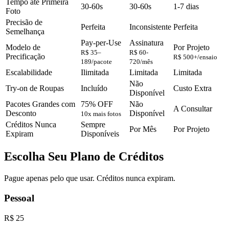
Tempo até Primeira
30-60s
30-60s
1-7 dias
Foto
Precisão de
Perfeita
Inconsistente
Perfeita
Semelhança
Pay-per-Use
Assinatura
Modelo de
Por Projeto
R$ 35–
R$ 60-
Precificação
R$ 500+/ensaio
189/pacote
720/mês
Escalabilidade
Ilimitada
Limitada
Limitada
Não
Try-on de Roupas
Incluído
Custo Extra
Disponível
Pacotes Grandes com
75% OFF
Não
A Consultar
Desconto
Disponível
10x mais fotos
Créditos Nunca
Sempre
Por Mês
Por Projeto
Expiram
Disponíveis
Escolha Seu Plano de Créditos
Pague apenas pelo que usar. Créditos nunca expiram.
Pessoal
R$ 25