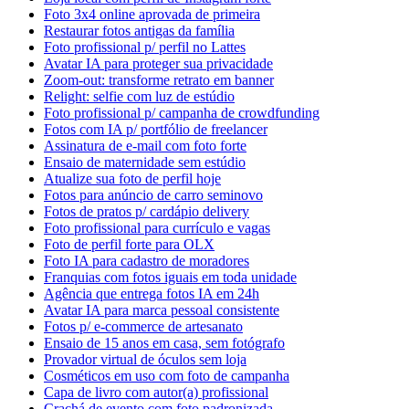
Foto 3x4 online aprovada de primeira
Restaurar fotos antigas da família
Foto profissional p/ perfil no Lattes
Avatar IA para proteger sua privacidade
Zoom-out: transforme retrato em banner
Relight: selfie com luz de estúdio
Foto profissional p/ campanha de crowdfunding
Fotos com IA p/ portfólio de freelancer
Assinatura de e-mail com foto forte
Ensaio de maternidade sem estúdio
Atualize sua foto de perfil hoje
Fotos para anúncio de carro seminovo
Fotos de pratos p/ cardápio delivery
Foto profissional para currículo e vagas
Foto de perfil forte para OLX
Foto IA para cadastro de moradores
Franquias com fotos iguais em toda unidade
Agência que entrega fotos IA em 24h
Avatar IA para marca pessoal consistente
Fotos p/ e-commerce de artesanato
Ensaio de 15 anos em casa, sem fotógrafo
Provador virtual de óculos sem loja
Cosméticos em uso com foto de campanha
Capa de livro com autor(a) profissional
Crachá de evento com foto padronizada