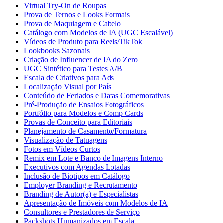
Virtual Try-On de Roupas
Prova de Ternos e Looks Formais
Prova de Maquiagem e Cabelo
Catálogo com Modelos de IA (UGC Escalável)
Vídeos de Produto para Reels/TikTok
Lookbooks Sazonais
Criação de Influencer de IA do Zero
UGC Sintético para Testes A/B
Escala de Criativos para Ads
Localização Visual por País
Conteúdo de Feriados e Datas Comemorativas
Pré-Produção de Ensaios Fotográficos
Portfólio para Modelos e Comp Cards
Provas de Conceito para Editoriais
Planejamento de Casamento/Formatura
Visualização de Tatuagens
Fotos em Vídeos Curtos
Remix em Lote e Banco de Imagens Interno
Executivos com Agendas Lotadas
Inclusão de Biotipos em Catálogo
Employer Branding e Recrutamento
Branding de Autor(a) e Especialistas
Apresentação de Imóveis com Modelos de IA
Consultores e Prestadores de Serviço
Packshots Humanizados em Escala