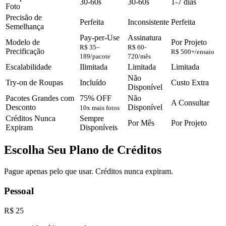
30-60s
30-60s
1-7 dias
Foto
Precisão de
Perfeita
Inconsistente
Perfeita
Semelhança
Pay-per-Use
Assinatura
Modelo de
Por Projeto
R$ 35–
R$ 60-
Precificação
R$ 500+/ensaio
189/pacote
720/mês
Escalabilidade
Ilimitada
Limitada
Limitada
Não
Try-on de Roupas
Incluído
Custo Extra
Disponível
Pacotes Grandes com
75% OFF
Não
A Consultar
Desconto
Disponível
10x mais fotos
Créditos Nunca
Sempre
Por Mês
Por Projeto
Expiram
Disponíveis
Escolha Seu Plano de Créditos
Pague apenas pelo que usar. Créditos nunca expiram.
Pessoal
R$ 25