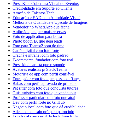
Press Kit e Cobertura Visual de Eventos
Credibilidade em Suporte ao Cliente
Atração de Talentos Tech
Educação e EAD com Autoridade Visual
Melhoria de Qualidade e Upscale de Imagens
Vendedor no WhatsApp que fecha
Anfitrião que quer mais reservas
Foto de application para bolsa
Photo booth IA que gera leads
Foto para Teams/Zoom do time
Cartão digital com foto forte
Crachá e intranet com foto padrão
E-commerce: fundador com foto real
Press kit de artista que responde
Avatares realistas p/ Slack/Teams
Motorista de app com perfil confiável
Entregador com foto que passa confiança
Babás com perfil aprovado de primeira
Pet sitter com foto que conquista tutores
Guia turístico com foto que vende tour
Professor particular com foto que atrai
Dev com perfil forte no GitHub
Negócio local com foto que dá credibilidade
Atleta com ensaio pró para patrocínio
Loja local com perfil de Instagram forte