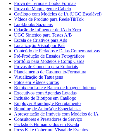
Prova de Ternos e Looks Formais
Prova de Maquiagem e Cabelo
Catálogo com Modelos de IA (UGC Escalável)
Vídeos de Produto para Reels/TikTok
Lookbooks Sazonais
Criação de Influencer de IA do Zero
UGC Sintético para Testes A/B
Escala de Criativos para Ads
Localização Visual por País
Conteúdo de Feriados e Datas Comemorativas
Pré-Produção de Ensaios Fotográficos
Portfólio para Modelos e Comp Cards
Provas de Conceito para Editoriais
Planejamento de Casamento/Formatura
Visualização de Tatuagens
Fotos em Vídeos Curtos
Remix em Lote e Banco de Imagens Interno
Executivos com Agendas Lotadas
Inclusão de Biotipos em Catálogo
Employer Branding e Recrutamento
Branding de Autor(a) e Especialistas
Apresentação de Imóveis com Modelos de IA
Consultores e Prestadores de Serviço
Packshots Humanizados em Escala
Press Kit e Cobertura Visual de Eventos