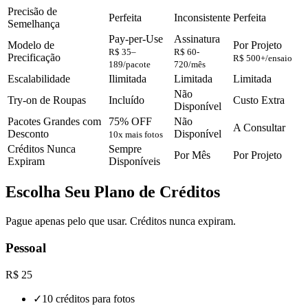
Precisão de
Perfeita
Inconsistente
Perfeita
Semelhança
Pay-per-Use
Assinatura
Modelo de
Por Projeto
R$ 35–
R$ 60-
Precificação
R$ 500+/ensaio
189/pacote
720/mês
Escalabilidade
Ilimitada
Limitada
Limitada
Não
Try-on de Roupas
Incluído
Custo Extra
Disponível
Pacotes Grandes com
75% OFF
Não
A Consultar
Desconto
Disponível
10x mais fotos
Créditos Nunca
Sempre
Por Mês
Por Projeto
Expiram
Disponíveis
Escolha Seu Plano de Créditos
Pague apenas pelo que usar. Créditos nunca expiram.
Pessoal
R$ 25
✓
10 créditos para fotos