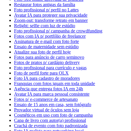
Restaurar fotos antigas da família
Foto profissional p/ perfil no Lattes
Avatar IA para proteger sua privacidade
Zoom-out: transforme retrato em banner
Relight: selfie com luz de estúdio
Foto profissional p/ campanha de crowdfunding
Fotos com IA p/ portfólio de freelancer
Assinatura de e-mail com foto forte
Ensaio de maternidade sem estúdio
Atualize sua foto de perfil hoje
Fotos para anúncio de carro seminovo
Fotos de pratos p/ cardápio delivery
Foto profissional para currículo e vagas
Foto de perfil forte para OLX
Foto IA para cadastro de moradores
Franquias com fotos iguais em toda unidade
Agência que entrega fotos IA em 24h
Avatar IA para marca pessoal consistente
Fotos p/ e-commerce de artesanato
Ensaio de 15 anos em casa, sem fotógrafo
Provador virtual de óculos sem loja
Cosméticos em uso com foto de campanha
Capa de livro com autor(a) profissional
Crachá de evento com foto padronizada
Foto IA realista para networking local