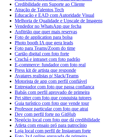
Credibilidade em Suporte ao Cliente
Atração de Talentos Tech
Educação e EAD com Autoridade Visual
Melhoria de Qualidade e Upscale de Imagens
Vendedor no WhatsApp que fecha
Anfitrião que quer mais reservas
Foto de application para bolsa
Photo booth IA que gera leads
Foto para Teams/Zoom do time
Cartão digital com foto forte
Crachá e intranet com foto padrão
E-commerce: fundador com foto real
Press kit de artista que responde
Avatares realistas p/ Slack/Teams
Motorista de app com perfil confiável
Entregador com foto que passa confiança
Babás com perfil aprovado de primeira
Pet sitter com foto que conquista tutores
Guia turístico com foto que vende tour
Professor particular com foto que atrai
Dev com perfil forte no GitHub
Negócio local com foto que dá credibilidade
Atleta com ensaio pró para patrocínio
Loja local com perfil de Instagram forte
Foto 3x4 online aprovada de primeira