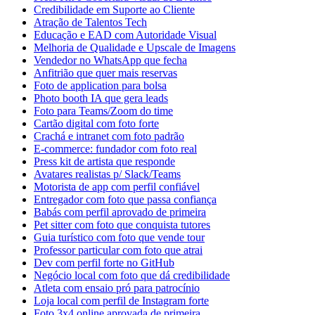
Credibilidade em Suporte ao Cliente
Atração de Talentos Tech
Educação e EAD com Autoridade Visual
Melhoria de Qualidade e Upscale de Imagens
Vendedor no WhatsApp que fecha
Anfitrião que quer mais reservas
Foto de application para bolsa
Photo booth IA que gera leads
Foto para Teams/Zoom do time
Cartão digital com foto forte
Crachá e intranet com foto padrão
E-commerce: fundador com foto real
Press kit de artista que responde
Avatares realistas p/ Slack/Teams
Motorista de app com perfil confiável
Entregador com foto que passa confiança
Babás com perfil aprovado de primeira
Pet sitter com foto que conquista tutores
Guia turístico com foto que vende tour
Professor particular com foto que atrai
Dev com perfil forte no GitHub
Negócio local com foto que dá credibilidade
Atleta com ensaio pró para patrocínio
Loja local com perfil de Instagram forte
Foto 3x4 online aprovada de primeira