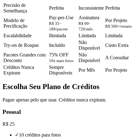
Precisão de
Perfeita
Inconsistente
Perfeita
Semelhança
Pay-per-Use
Assinatura
Modelo de
Por Projeto
R$ 35–
R$ 60-
Precificação
R$ 500+/ensaio
189/pacote
720/mês
Escalabilidade
Ilimitada
Limitada
Limitada
Não
Try-on de Roupas
Incluído
Custo Extra
Disponível
Pacotes Grandes com
75% OFF
Não
A Consultar
Desconto
Disponível
10x mais fotos
Créditos Nunca
Sempre
Por Mês
Por Projeto
Expiram
Disponíveis
Escolha Seu Plano de Créditos
Pague apenas pelo que usar. Créditos nunca expiram.
Pessoal
R$ 25
✓
10 créditos para fotos