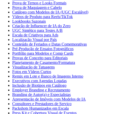
Prova de Ternos e Looks Formais
Prova de Maquiagem e Cabelo
Catálogo com Modelos de IA (UGC Escalável)
Vídeos de Produto para Reels/TikTok
Lookbooks Sazonais
Criação de Influencer de IA do Zero
UGC Sintético para Testes A/B
Escala de Criativos para Ads
Localização Visual por País
Conteúdo de Feriados e Datas Comemorativas
Pré-Produção de Ensaios Fotográficos
Portfólio para Modelos e Comp Cards
Provas de Conceito para Editoriais
Planejamento de Casamento/Formatura
Visualização de Tatuagens
Fotos em Vídeos Curtos
Remix em Lote e Banco de Imagens Interno
Executivos com Agendas Lotadas
Inclusão de Biotipos em Catálogo
Employer Branding e Recrutamento
Branding de Autor(a) e Especialistas
Apresentação de Imóveis com Modelos de IA
Consultores e Prestadores de Serviço
Packshots Humanizados em Escala
Press Kit e Cobertura Visual de Eventos