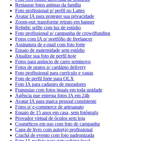
Restaurar fotos antigas da família
Foto profissional p/ perfil no Lattes
Avatar IA para proteger sua privacidade
Zoom-out: transforme retrato em banner
Relight: selfie com luz de estúdio
Foto profissional p/ campanha de crowdfunding
Fotos com IA p/ portfólio de freelancer
Assinatura de e-mail com foto forte
Ensaio de maternidade sem estúdio
Atualize sua foto de perfil hoje
Fotos para anúncio de carro seminovo
Fotos de pratos p/ cardápio delivery
Foto profissional para currículo e vagas
Foto de perfil forte para OLX
Foto IA para cadastro de moradores
Franquias com fotos iguais em toda unidade
Agência que entrega fotos IA em 24h
Avatar IA para marca pessoal consistente
Fotos p/ e-commerce de artesanato
Ensaio de 15 anos em casa, sem fotógrafo
Provador virtual de óculos sem loja
Cosméticos em uso com foto de campanha
Capa de livro com autor(a) profissional
Crachá de evento com foto padronizada
Foto IA realista para networking local