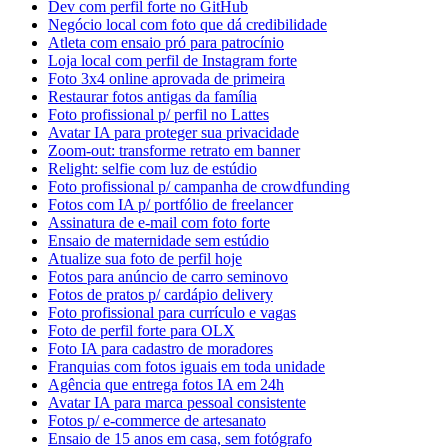
Dev com perfil forte no GitHub
Negócio local com foto que dá credibilidade
Atleta com ensaio pró para patrocínio
Loja local com perfil de Instagram forte
Foto 3x4 online aprovada de primeira
Restaurar fotos antigas da família
Foto profissional p/ perfil no Lattes
Avatar IA para proteger sua privacidade
Zoom-out: transforme retrato em banner
Relight: selfie com luz de estúdio
Foto profissional p/ campanha de crowdfunding
Fotos com IA p/ portfólio de freelancer
Assinatura de e-mail com foto forte
Ensaio de maternidade sem estúdio
Atualize sua foto de perfil hoje
Fotos para anúncio de carro seminovo
Fotos de pratos p/ cardápio delivery
Foto profissional para currículo e vagas
Foto de perfil forte para OLX
Foto IA para cadastro de moradores
Franquias com fotos iguais em toda unidade
Agência que entrega fotos IA em 24h
Avatar IA para marca pessoal consistente
Fotos p/ e-commerce de artesanato
Ensaio de 15 anos em casa, sem fotógrafo