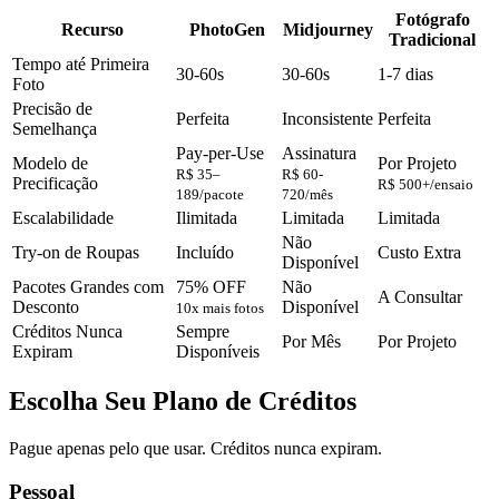
Fotógrafo
Recurso
PhotoGen
Midjourney
Tradicional
Tempo até Primeira
30-60s
30-60s
1-7 dias
Foto
Precisão de
Perfeita
Inconsistente
Perfeita
Semelhança
Pay-per-Use
Assinatura
Modelo de
Por Projeto
R$ 35–
R$ 60-
Precificação
R$ 500+/ensaio
189/pacote
720/mês
Escalabilidade
Ilimitada
Limitada
Limitada
Não
Try-on de Roupas
Incluído
Custo Extra
Disponível
Pacotes Grandes com
75% OFF
Não
A Consultar
Desconto
Disponível
10x mais fotos
Créditos Nunca
Sempre
Por Mês
Por Projeto
Expiram
Disponíveis
Escolha Seu Plano de Créditos
Pague apenas pelo que usar. Créditos nunca expiram.
Pessoal