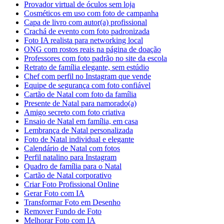
Provador virtual de óculos sem loja
Cosméticos em uso com foto de campanha
Capa de livro com autor(a) profissional
Crachá de evento com foto padronizada
Foto IA realista para networking local
ONG com rostos reais na página de doação
Professores com foto padrão no site da escola
Retrato de família elegante, sem estúdio
Chef com perfil no Instagram que vende
Equipe de segurança com foto confiável
Cartão de Natal com foto da família
Presente de Natal para namorado(a)
Amigo secreto com foto criativa
Ensaio de Natal em família, em casa
Lembrança de Natal personalizada
Foto de Natal individual e elegante
Calendário de Natal com fotos
Perfil natalino para Instagram
Quadro de família para o Natal
Cartão de Natal corporativo
Criar Foto Profissional Online
Gerar Foto com IA
Transformar Foto em Desenho
Remover Fundo de Foto
Melhorar Foto com IA