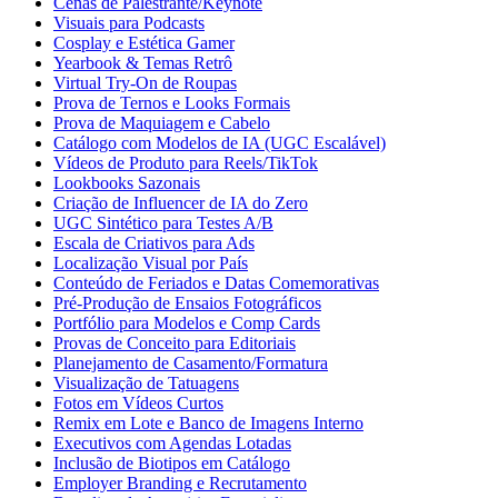
Cenas de Palestrante/Keynote
Visuais para Podcasts
Cosplay e Estética Gamer
Yearbook & Temas Retrô
Virtual Try-On de Roupas
Prova de Ternos e Looks Formais
Prova de Maquiagem e Cabelo
Catálogo com Modelos de IA (UGC Escalável)
Vídeos de Produto para Reels/TikTok
Lookbooks Sazonais
Criação de Influencer de IA do Zero
UGC Sintético para Testes A/B
Escala de Criativos para Ads
Localização Visual por País
Conteúdo de Feriados e Datas Comemorativas
Pré-Produção de Ensaios Fotográficos
Portfólio para Modelos e Comp Cards
Provas de Conceito para Editoriais
Planejamento de Casamento/Formatura
Visualização de Tatuagens
Fotos em Vídeos Curtos
Remix em Lote e Banco de Imagens Interno
Executivos com Agendas Lotadas
Inclusão de Biotipos em Catálogo
Employer Branding e Recrutamento