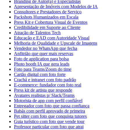
Branding de Autor(a) e Especialistas
Apresentação de Imóveis com Modelos de IA
Consultores e Prestadores de Serviço
Packshots Humanizados em Escala
Press Kit e Cobertura Visual de Eventos
Credibilidade em Suporte ao Cliente
Atração de Talentos Tech
Educação e EAD com Autoridade Visual
Melhoria de Qualidade e Upscale de Imagens
Vendedor no WhatsApp que fecha
Anfitrião que quer mais reservas
Foto de application para bolsa
Photo booth IA que gera leads
Foto para Teams/Zoom do time
Cartão digital com foto forte
Crachá e intranet com foto padrão
E-commerce: fundador com foto real
Press kit de artista que responde
Avatares realistas p/ Slack/Teams
Motorista de app com perfil confiável
Entregador com foto que passa confiança
Babás com perfil aprovado de primeira
Pet sitter com foto que conquista tutores
Guia turístico com foto que vende tour
Professor particular com foto que atrai