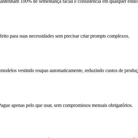
mantenham 100% de semelhança facial e consistência em qualquer estilo
erfeito para suas necessidades sem precisar criar prompts complexos.
us modelos vestindo roupas automaticamente, reduzindo custos de produ
 Pague apenas pelo que usar, sem compromissos mensais obrigatórios.