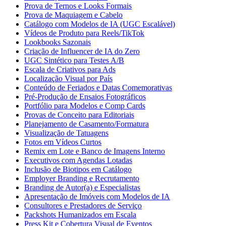
Prova de Ternos e Looks Formais
Prova de Maquiagem e Cabelo
Catálogo com Modelos de IA (UGC Escalável)
Vídeos de Produto para Reels/TikTok
Lookbooks Sazonais
Criação de Influencer de IA do Zero
UGC Sintético para Testes A/B
Escala de Criativos para Ads
Localização Visual por País
Conteúdo de Feriados e Datas Comemorativas
Pré-Produção de Ensaios Fotográficos
Portfólio para Modelos e Comp Cards
Provas de Conceito para Editoriais
Planejamento de Casamento/Formatura
Visualização de Tatuagens
Fotos em Vídeos Curtos
Remix em Lote e Banco de Imagens Interno
Executivos com Agendas Lotadas
Inclusão de Biotipos em Catálogo
Employer Branding e Recrutamento
Branding de Autor(a) e Especialistas
Apresentação de Imóveis com Modelos de IA
Consultores e Prestadores de Serviço
Packshots Humanizados em Escala
Press Kit e Cobertura Visual de Eventos