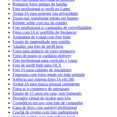
Restaurar fotos antigas da família
Foto profissional p/ perfil no Lattes
Avatar IA para proteger sua privacidade
Zoom-out: transforme retrato em banner
Relight: selfie com luz de estúdio
Foto profissional p/ campanha de crowdfunding
Fotos com IA p/ portfólio de freelancer
Assinatura de e-mail com foto forte
Ensaio de maternidade sem estúdio
Atualize sua foto de perfil hoje
Fotos para anúncio de carro seminovo
Fotos de pratos p/ cardápio delivery
Foto profissional para currículo e vagas
Foto de perfil forte para OLX
Foto IA para cadastro de moradores
Franquias com fotos iguais em toda unidade
Agência que entrega fotos IA em 24h
Avatar IA para marca pessoal consistente
Fotos p/ e-commerce de artesanato
Ensaio de 15 anos em casa, sem fotógrafo
Provador virtual de óculos sem loja
Cosméticos em uso com foto de campanha
Capa de livro com autor(a) profissional
Crachá de evento com foto padronizada
Foto IA realista para networking local