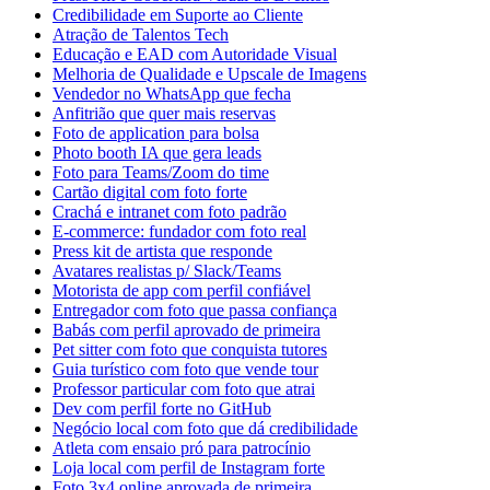
Credibilidade em Suporte ao Cliente
Atração de Talentos Tech
Educação e EAD com Autoridade Visual
Melhoria de Qualidade e Upscale de Imagens
Vendedor no WhatsApp que fecha
Anfitrião que quer mais reservas
Foto de application para bolsa
Photo booth IA que gera leads
Foto para Teams/Zoom do time
Cartão digital com foto forte
Crachá e intranet com foto padrão
E-commerce: fundador com foto real
Press kit de artista que responde
Avatares realistas p/ Slack/Teams
Motorista de app com perfil confiável
Entregador com foto que passa confiança
Babás com perfil aprovado de primeira
Pet sitter com foto que conquista tutores
Guia turístico com foto que vende tour
Professor particular com foto que atrai
Dev com perfil forte no GitHub
Negócio local com foto que dá credibilidade
Atleta com ensaio pró para patrocínio
Loja local com perfil de Instagram forte
Foto 3x4 online aprovada de primeira