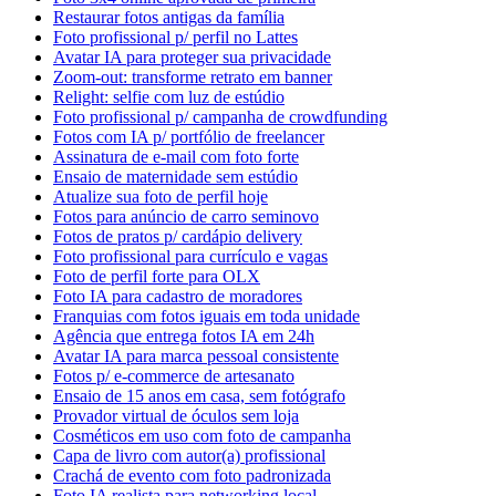
Restaurar fotos antigas da família
Foto profissional p/ perfil no Lattes
Avatar IA para proteger sua privacidade
Zoom-out: transforme retrato em banner
Relight: selfie com luz de estúdio
Foto profissional p/ campanha de crowdfunding
Fotos com IA p/ portfólio de freelancer
Assinatura de e-mail com foto forte
Ensaio de maternidade sem estúdio
Atualize sua foto de perfil hoje
Fotos para anúncio de carro seminovo
Fotos de pratos p/ cardápio delivery
Foto profissional para currículo e vagas
Foto de perfil forte para OLX
Foto IA para cadastro de moradores
Franquias com fotos iguais em toda unidade
Agência que entrega fotos IA em 24h
Avatar IA para marca pessoal consistente
Fotos p/ e-commerce de artesanato
Ensaio de 15 anos em casa, sem fotógrafo
Provador virtual de óculos sem loja
Cosméticos em uso com foto de campanha
Capa de livro com autor(a) profissional
Crachá de evento com foto padronizada
Foto IA realista para networking local