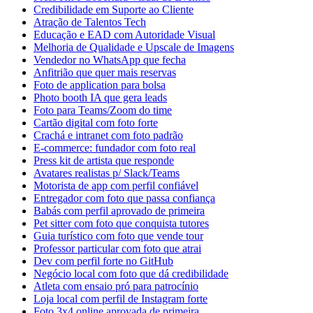
Credibilidade em Suporte ao Cliente
Atração de Talentos Tech
Educação e EAD com Autoridade Visual
Melhoria de Qualidade e Upscale de Imagens
Vendedor no WhatsApp que fecha
Anfitrião que quer mais reservas
Foto de application para bolsa
Photo booth IA que gera leads
Foto para Teams/Zoom do time
Cartão digital com foto forte
Crachá e intranet com foto padrão
E-commerce: fundador com foto real
Press kit de artista que responde
Avatares realistas p/ Slack/Teams
Motorista de app com perfil confiável
Entregador com foto que passa confiança
Babás com perfil aprovado de primeira
Pet sitter com foto que conquista tutores
Guia turístico com foto que vende tour
Professor particular com foto que atrai
Dev com perfil forte no GitHub
Negócio local com foto que dá credibilidade
Atleta com ensaio pró para patrocínio
Loja local com perfil de Instagram forte
Foto 3x4 online aprovada de primeira