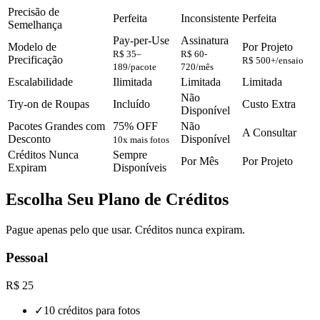
Precisão de
Perfeita
Inconsistente
Perfeita
Semelhança
Pay-per-Use
Assinatura
Modelo de
Por Projeto
R$ 35–
R$ 60-
Precificação
R$ 500+/ensaio
189/pacote
720/mês
Escalabilidade
Ilimitada
Limitada
Limitada
Não
Try-on de Roupas
Incluído
Custo Extra
Disponível
Pacotes Grandes com
75% OFF
Não
A Consultar
Desconto
Disponível
10x mais fotos
Créditos Nunca
Sempre
Por Mês
Por Projeto
Expiram
Disponíveis
Escolha Seu Plano de Créditos
Pague apenas pelo que usar. Créditos nunca expiram.
Pessoal
R$ 25
✓
10 créditos para fotos