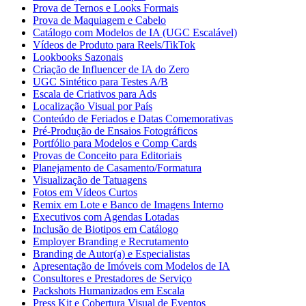
Prova de Ternos e Looks Formais
Prova de Maquiagem e Cabelo
Catálogo com Modelos de IA (UGC Escalável)
Vídeos de Produto para Reels/TikTok
Lookbooks Sazonais
Criação de Influencer de IA do Zero
UGC Sintético para Testes A/B
Escala de Criativos para Ads
Localização Visual por País
Conteúdo de Feriados e Datas Comemorativas
Pré-Produção de Ensaios Fotográficos
Portfólio para Modelos e Comp Cards
Provas de Conceito para Editoriais
Planejamento de Casamento/Formatura
Visualização de Tatuagens
Fotos em Vídeos Curtos
Remix em Lote e Banco de Imagens Interno
Executivos com Agendas Lotadas
Inclusão de Biotipos em Catálogo
Employer Branding e Recrutamento
Branding de Autor(a) e Especialistas
Apresentação de Imóveis com Modelos de IA
Consultores e Prestadores de Serviço
Packshots Humanizados em Escala
Press Kit e Cobertura Visual de Eventos