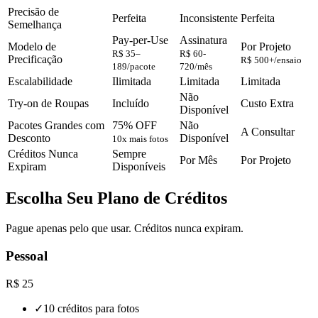
Precisão de
Perfeita
Inconsistente
Perfeita
Semelhança
Pay-per-Use
Assinatura
Modelo de
Por Projeto
R$ 35–
R$ 60-
Precificação
R$ 500+/ensaio
189/pacote
720/mês
Escalabilidade
Ilimitada
Limitada
Limitada
Não
Try-on de Roupas
Incluído
Custo Extra
Disponível
Pacotes Grandes com
75% OFF
Não
A Consultar
Desconto
Disponível
10x mais fotos
Créditos Nunca
Sempre
Por Mês
Por Projeto
Expiram
Disponíveis
Escolha Seu Plano de Créditos
Pague apenas pelo que usar. Créditos nunca expiram.
Pessoal
R$ 25
✓
10 créditos para fotos