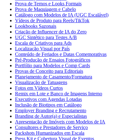
Prova de Ternos e Looks Formais
Prova de Maquiagem e Cabelo
Catálogo com Modelos de IA (UGC Escalável)
Vídeos de Produto para Reels/TikTok
Lookbooks Sazonais
Criação de Influencer de IA do Zero
UGC Sintético para Testes A/B
Escala de Criativos para Ads
Localização Visual por País
Conteúdo de Feriados e Datas Comemorativas
Pré-Produção de Ensaios Fotográficos
Portfólio para Modelos e Comp Cards
Provas de Conceito para Editoriais
Planejamento de Casamento/Formatura
Visualização de Tatuagens
Fotos em Vídeos Curtos
Remix em Lote e Banco de Imagens Interno
Executivos com Agendas Lotadas
Inclusão de Biotipos em Catálogo
Employer Branding e Recrutamento
Branding de Autor(a) e Especialistas
Apresentação de Imóveis com Modelos de IA
Consultores e Prestadores de Serviço
Packshots Humanizados em Escala
Press Kit e Cobertura Visual de Eventos