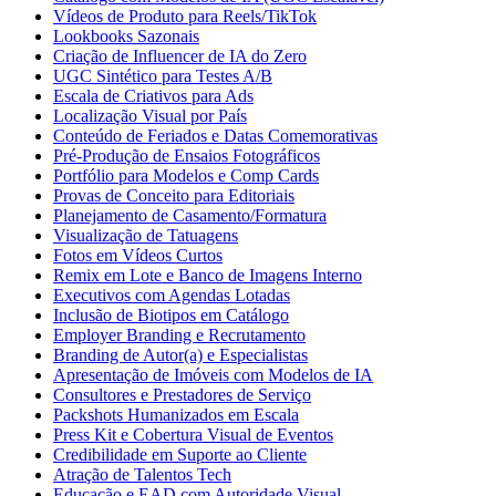
Vídeos de Produto para Reels/TikTok
Lookbooks Sazonais
Criação de Influencer de IA do Zero
UGC Sintético para Testes A/B
Escala de Criativos para Ads
Localização Visual por País
Conteúdo de Feriados e Datas Comemorativas
Pré-Produção de Ensaios Fotográficos
Portfólio para Modelos e Comp Cards
Provas de Conceito para Editoriais
Planejamento de Casamento/Formatura
Visualização de Tatuagens
Fotos em Vídeos Curtos
Remix em Lote e Banco de Imagens Interno
Executivos com Agendas Lotadas
Inclusão de Biotipos em Catálogo
Employer Branding e Recrutamento
Branding de Autor(a) e Especialistas
Apresentação de Imóveis com Modelos de IA
Consultores e Prestadores de Serviço
Packshots Humanizados em Escala
Press Kit e Cobertura Visual de Eventos
Credibilidade em Suporte ao Cliente
Atração de Talentos Tech
Educação e EAD com Autoridade Visual