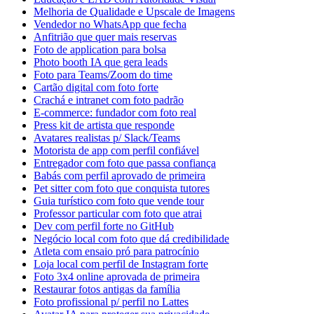
Melhoria de Qualidade e Upscale de Imagens
Vendedor no WhatsApp que fecha
Anfitrião que quer mais reservas
Foto de application para bolsa
Photo booth IA que gera leads
Foto para Teams/Zoom do time
Cartão digital com foto forte
Crachá e intranet com foto padrão
E-commerce: fundador com foto real
Press kit de artista que responde
Avatares realistas p/ Slack/Teams
Motorista de app com perfil confiável
Entregador com foto que passa confiança
Babás com perfil aprovado de primeira
Pet sitter com foto que conquista tutores
Guia turístico com foto que vende tour
Professor particular com foto que atrai
Dev com perfil forte no GitHub
Negócio local com foto que dá credibilidade
Atleta com ensaio pró para patrocínio
Loja local com perfil de Instagram forte
Foto 3x4 online aprovada de primeira
Restaurar fotos antigas da família
Foto profissional p/ perfil no Lattes