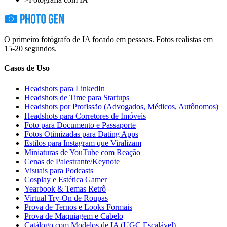
O primeiro fotógrafo de IA focado em pessoas. Fotos realistas em
15-20 segundos.
Casos de Uso
Headshots para LinkedIn
Headshots de Time para Startups
Headshots por Profissão (Advogados, Médicos, Autônomos)
Headshots para Corretores de Imóveis
Foto para Documento e Passaporte
Fotos Otimizadas para Dating Apps
Estilos para Instagram que Viralizam
Miniaturas de YouTube com Reação
Cenas de Palestrante/Keynote
Visuais para Podcasts
Cosplay e Estética Gamer
Yearbook & Temas Retrô
Virtual Try-On de Roupas
Prova de Ternos e Looks Formais
Prova de Maquiagem e Cabelo
Catálogo com Modelos de IA (UGC Escalável)