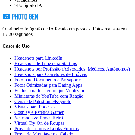
>
Fotógrafo IA
O primeiro fotógrafo de IA focado em pessoas. Fotos realistas em
15-20 segundos.
Casos de Uso
Headshots para LinkedIn
Headshots de Time para Startups
Headshots por Profissão (Advogados, Médicos, Autônomos)
Headshots para Corretores de Imóveis
Foto para Documento e Passaporte
Fotos Otimizadas para Dating Apps
Estilos para Instagram que Viralizam
Miniaturas de YouTube com Reação
Cenas de Palestrante/Keynote
Visuais para Podcasts
Cosplay e Estética Gamer
Yearbook & Temas Retrô
Virtual Try-On de Roupas
Prova de Ternos e Looks Formais
Prova de Maquiagem e Cabelo