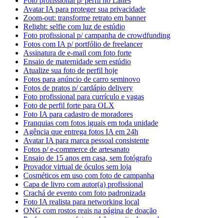
Foto profissional p/ perfil no Lattes
Avatar IA para proteger sua privacidade
Zoom-out: transforme retrato em banner
Relight: selfie com luz de estúdio
Foto profissional p/ campanha de crowdfunding
Fotos com IA p/ portfólio de freelancer
Assinatura de e-mail com foto forte
Ensaio de maternidade sem estúdio
Atualize sua foto de perfil hoje
Fotos para anúncio de carro seminovo
Fotos de pratos p/ cardápio delivery
Foto profissional para currículo e vagas
Foto de perfil forte para OLX
Foto IA para cadastro de moradores
Franquias com fotos iguais em toda unidade
Agência que entrega fotos IA em 24h
Avatar IA para marca pessoal consistente
Fotos p/ e-commerce de artesanato
Ensaio de 15 anos em casa, sem fotógrafo
Provador virtual de óculos sem loja
Cosméticos em uso com foto de campanha
Capa de livro com autor(a) profissional
Crachá de evento com foto padronizada
Foto IA realista para networking local
ONG com rostos reais na página de doação