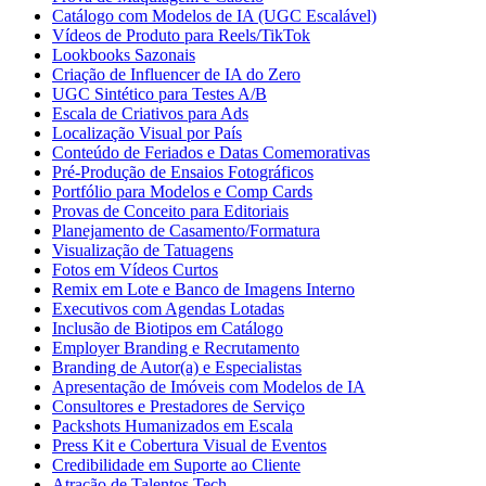
Catálogo com Modelos de IA (UGC Escalável)
Vídeos de Produto para Reels/TikTok
Lookbooks Sazonais
Criação de Influencer de IA do Zero
UGC Sintético para Testes A/B
Escala de Criativos para Ads
Localização Visual por País
Conteúdo de Feriados e Datas Comemorativas
Pré-Produção de Ensaios Fotográficos
Portfólio para Modelos e Comp Cards
Provas de Conceito para Editoriais
Planejamento de Casamento/Formatura
Visualização de Tatuagens
Fotos em Vídeos Curtos
Remix em Lote e Banco de Imagens Interno
Executivos com Agendas Lotadas
Inclusão de Biotipos em Catálogo
Employer Branding e Recrutamento
Branding de Autor(a) e Especialistas
Apresentação de Imóveis com Modelos de IA
Consultores e Prestadores de Serviço
Packshots Humanizados em Escala
Press Kit e Cobertura Visual de Eventos
Credibilidade em Suporte ao Cliente
Atração de Talentos Tech