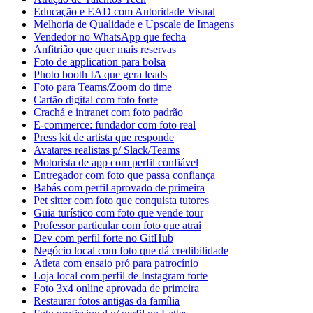
Educação e EAD com Autoridade Visual
Melhoria de Qualidade e Upscale de Imagens
Vendedor no WhatsApp que fecha
Anfitrião que quer mais reservas
Foto de application para bolsa
Photo booth IA que gera leads
Foto para Teams/Zoom do time
Cartão digital com foto forte
Crachá e intranet com foto padrão
E-commerce: fundador com foto real
Press kit de artista que responde
Avatares realistas p/ Slack/Teams
Motorista de app com perfil confiável
Entregador com foto que passa confiança
Babás com perfil aprovado de primeira
Pet sitter com foto que conquista tutores
Guia turístico com foto que vende tour
Professor particular com foto que atrai
Dev com perfil forte no GitHub
Negócio local com foto que dá credibilidade
Atleta com ensaio pró para patrocínio
Loja local com perfil de Instagram forte
Foto 3x4 online aprovada de primeira
Restaurar fotos antigas da família