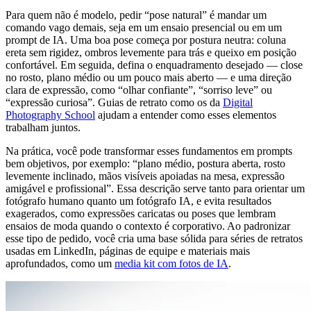
Para quem não é modelo, pedir “pose natural” é mandar um
comando vago demais, seja em um ensaio presencial ou em um
prompt de IA. Uma boa pose começa por postura neutra: coluna
ereta sem rigidez, ombros levemente para trás e queixo em posição
confortável. Em seguida, defina o enquadramento desejado — close
no rosto, plano médio ou um pouco mais aberto — e uma direção
clara de expressão, como “olhar confiante”, “sorriso leve” ou
“expressão curiosa”. Guias de retrato como os da
Digital
Photography School
ajudam a entender como esses elementos
trabalham juntos.
Na prática, você pode transformar esses fundamentos em prompts
bem objetivos, por exemplo: “plano médio, postura aberta, rosto
levemente inclinado, mãos visíveis apoiadas na mesa, expressão
amigável e profissional”. Essa descrição serve tanto para orientar um
fotógrafo humano quanto um fotógrafo IA, e evita resultados
exagerados, como expressões caricatas ou poses que lembram
ensaios de moda quando o contexto é corporativo. Ao padronizar
esse tipo de pedido, você cria uma base sólida para séries de retratos
usadas em LinkedIn, páginas de equipe e materiais mais
aprofundados, como um
media kit com fotos de IA
.