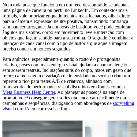
Nem toda pose que funciona em um feed descontraído se adapta a
uma página de carreira ou perfil no LinkedIn. Em contextos mais
formais, vale priorizar enquadramentos mais fechados, olhar direto
para a câmera e expressão neutra positiva, transmitindo confiança
sem parecer arrogante. Já em posts de bastidor, você pode explorar
ângulos mais soltos, corpo em movimento leve e interação com
objetos que façam sentido para a sua rotina. O segredo é combinar a
intenção de cada canal com o tipo de história que aquela imagem
precisa contar em poucos segundos.
Para anúncios, especialmente quando o rosto é o protagonista
criativo, poses com mais energia visual ajudam a chamar atenção
sem soarem teatrais. Inclinações sutis do corpo, mãos em gesto que
reforça a mensagem e variação de intensidade no sorriso criam um
repertório rico para testes A/B de criativos, alinhado com
frameworks de performance visual discutidos em fontes como a
Meta Business Help Center
. Ao planejar as poses já na etapa de
prompt, você consegue gerar séries que encaixam facilmente em
campanhas e sequências, dialogando com abordagens de
storytelling
visual com IA
em carrosséis e funis.